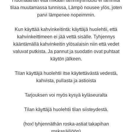
Huomaathan että mikään lämmitysmuoto ei lämmitä
tilaa muutamassa tunnissa, Lämpö nousee ylös, joten
parvi lämpenee nopeimmin.
Kun käyttää kahvinkeitintä: käyttäjä huolehtii, että
kahvinkeittimeen ei jää vettä sisälle. Tyhjennys
kääntämällä kahvinkeitin ylösalaisin niin että vedet
valuvat putkista.
Ja pannut ja suodatin ovat puhtaat
käytön jälkeen.
Tilan käyttäjä huolehtii itse käytettävästä vedestä,
kahvista, pullasta ja astioista
Tarjouksen voi myös kysyä kyläseuralta
Tilan käyttäjä huolehtii tilan siisteydestä.
(hox! tyhjennäthän roska-astiat takapihan
roskasäiliöön)