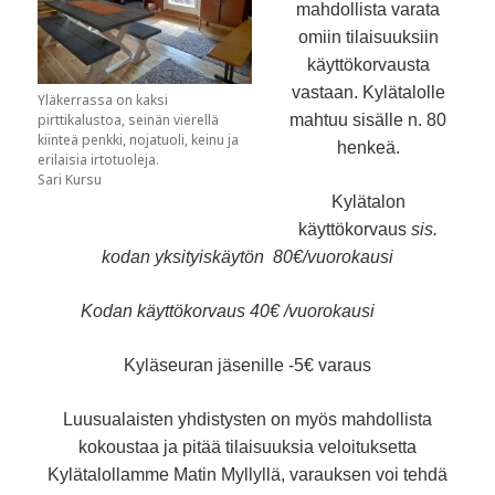
mahdollista varata
omiin tilaisuuksiin
käyttökorvausta
vastaan. Kylätalolle
Yläkerrassa on kaksi
pirttikalustoa, seinän vierellä
mahtuu sisälle n. 80
kiinteä penkki, nojatuoli, keinu ja
henkeä.
erilaisia irtotuoleja.
Sari Kursu
Kylätalon
käyttökorvaus
sis.
kodan yksityiskäytön 80€/vuorokausi
Kodan käyttökorvaus 40€ /vuorokausi
Kyläseuran jäsenille -5€ varaus
Luusualaisten yhdistysten on myös mahdollista
kokoustaa ja pitää tilaisuuksia veloituksetta
Kylätalollamme Matin Myllyllä, varauksen voi tehdä