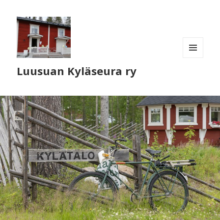
VALIKKO
Luusuan Kyläseura ry
JA
VIMPAIMET