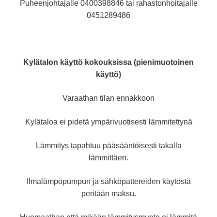
Puheenjohtajalle 0400398846 tai rahastonhoitajalle
0451289486
Kylätalon käyttö kokouksissa (pienimuotoinen
käyttö)
Varaathan tilan ennakkoon
Kylätaloa ei pidetä ympärivuotisesti lämmitettynä
Lämmitys tapahtuu pääsääntöisesti takalla
lämmittäen.
Ilmalämpöpumpun ja sähköpattereiden käytöstä
peritään maksu.